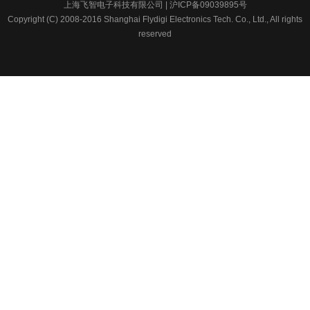
上海飞智电子科技有限公司 | 沪ICP备09039895号
Copyright (C) 2008-2016 Shanghai Flydigi Electronics Tech. Co., Ltd., All rights
reserved