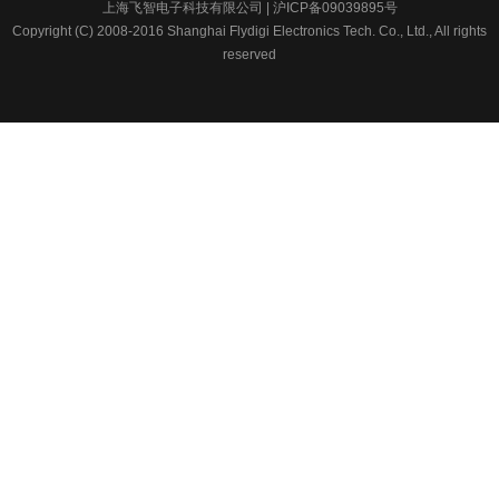
上海飞智电子科技有限公司 | 沪ICP备09039895号
Copyright (C) 2008-2016 Shanghai Flydigi Electronics Tech. Co., Ltd., All rights
reserved