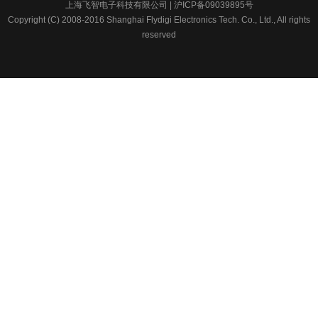
上海飞智电子科技有限公司 | 沪ICP备09039895号
Copyright (C) 2008-2016 Shanghai Flydigi Electronics Tech. Co., Ltd., All rights
reserved